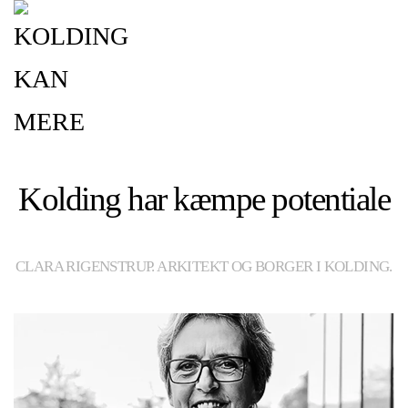
Kolding har kæmpe potentiale
CLARA RIGENSTRUP. ARKITEKT OG BORGER I KOLDING.