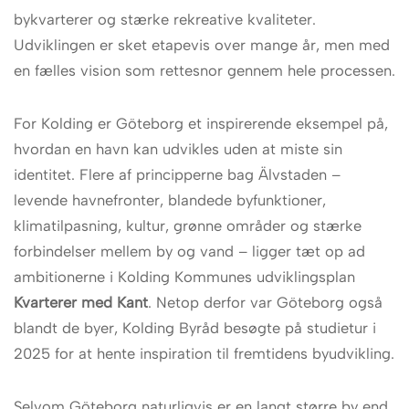
bykvarterer og stærke rekreative kvaliteter.
Udviklingen er sket etapevis over mange år, men med
en fælles vision som rettesnor gennem hele processen.
For Kolding er Göteborg et inspirerende eksempel på,
hvordan en havn kan udvikles uden at miste sin
identitet. Flere af principperne bag Älvstaden –
levende havnefronter, blandede byfunktioner,
klimatilpasning, kultur, grønne områder og stærke
forbindelser mellem by og vand – ligger tæt op ad
ambitionerne i Kolding Kommunes udviklingsplan
Kvarterer med Kant
. Netop derfor var Göteborg også
blandt de byer, Kolding Byråd besøgte på studietur i
2025 for at hente inspiration til fremtidens byudvikling.
Selvom Göteborg naturligvis er en langt større by end