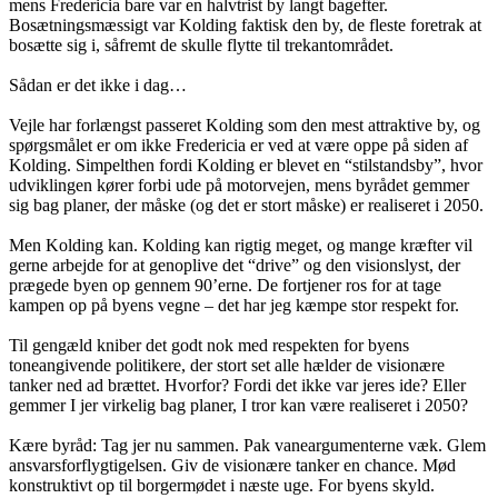
mens Fredericia bare var en halvtrist by langt bagefter.
Bosætningsmæssigt var Kolding faktisk den by, de fleste foretrak at
bosætte sig i, såfremt de skulle flytte til trekantområdet.
Sådan er det ikke i dag…
Vejle har forlængst passeret Kolding som den mest attraktive by, og
spørgsmålet er om ikke Fredericia er ved at være oppe på siden af
Kolding. Simpelthen fordi Kolding er blevet en “stilstandsby”, hvor
udviklingen kører forbi ude på motorvejen, mens byrådet gemmer
sig bag planer, der måske (og det er stort måske) er realiseret i 2050.
Men Kolding kan. Kolding kan rigtig meget, og mange kræfter vil
gerne arbejde for at genoplive det “drive” og den visionslyst, der
prægede byen op gennem 90’erne. De fortjener ros for at tage
kampen op på byens vegne – det har jeg kæmpe stor respekt for.
Til gengæld kniber det godt nok med respekten for byens
toneangivende politikere, der stort set alle hælder de visionære
tanker ned ad brættet. Hvorfor? Fordi det ikke var jeres ide? Eller
gemmer I jer virkelig bag planer, I tror kan være realiseret i 2050?
Kære byråd: Tag jer nu sammen. Pak vaneargumenterne væk. Glem
ansvarsforflygtigelsen. Giv de visionære tanker en chance. Mød
konstruktivt op til borgermødet i næste uge. For byens skyld.