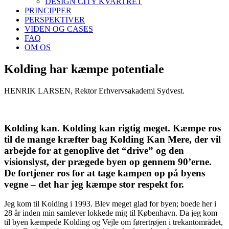
DESIGN CITY KVARTRET
PRINCIPPER
PERSPEKTIVER
VIDEN OG CASES
FAQ
OM OS
Kolding har kæmpe potentiale
HENRIK LARSEN, Rektor Erhvervsakademi Sydvest.
Kolding kan. Kolding kan rigtig meget. Kæmpe ros
til de mange kræfter bag Kolding Kan Mere, der vil
arbejde for at genoplive det “drive” og den
visionslyst, der prægede byen op gennem 90’erne.
De fortjener ros for at tage kampen op på byens
vegne – det har jeg kæmpe stor respekt for.
Jeg kom til Kolding i 1993. Blev meget glad for byen; boede her i
28 år inden min samlever lokkede mig til København. Da jeg kom
til byen kæmpede Kolding og Vejle om førertrøjen i trekantområdet,