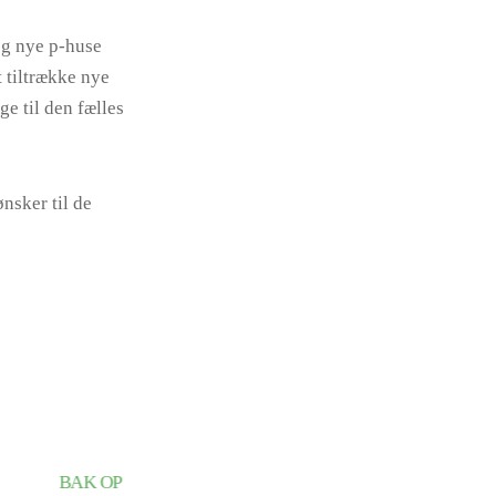
og nye p-huse
 tiltrække nye
e til den fælles
ønsker til de
BAK OP