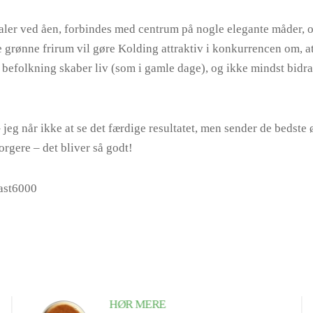
ler ved åen, forbindes med centrum på nogle elegante måder, 
 grønne frirum vil gøre Kolding attraktiv i konkurrencen om, at
befolkning skaber liv (som i gamle dage), og ikke mindst bidrag
 jeg når ikke at se det færdige resultatet, men sender de bedste 
rgere – det bliver så godt!
ekast6000
HØR MERE