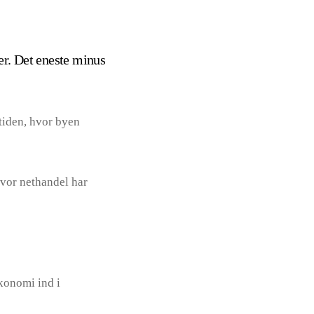
er. Det eneste minus
tiden, hvor byen
hvor nethandel har
økonomi ind i