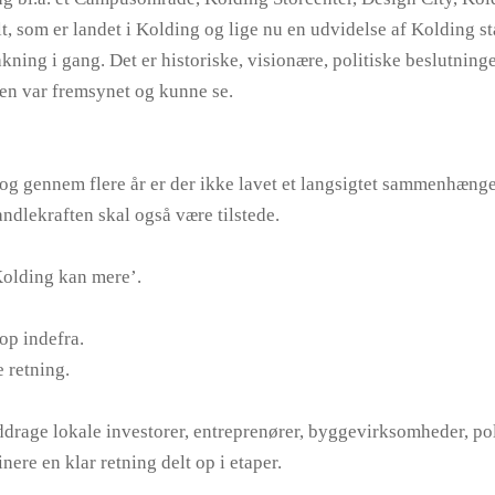
t, som er landet i Kolding og lige nu en udvidelse af Kolding s
ing i gang. Det er historiske, visionære, politiske beslutninge
gen var fremsynet og kunne se.
 og gennem flere år er der ikke lavet et langsigtet sammenhæng
ndlekraften skal også være tilstede.
Kolding kan mere’.
op indefra.
e retning.
ddrage lokale investorer, entreprenører, byggevirksomheder, pol
ere en klar retning delt op i etaper.