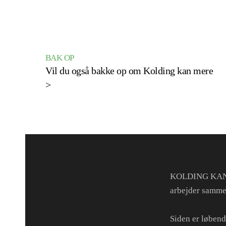
BAK OP
Vil du også bakke op om Kolding kan mere
>
KOLDING KAN ME
arbejder samm
Siden er løbend