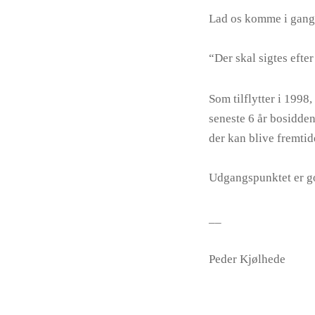
Lad os komme i gang
“Der skal sigtes efte
Som tilflytter i 199
seneste 6 år bosidden
der kan blive fremti
Udgangspunktet er go
__
Peder Kjølhede