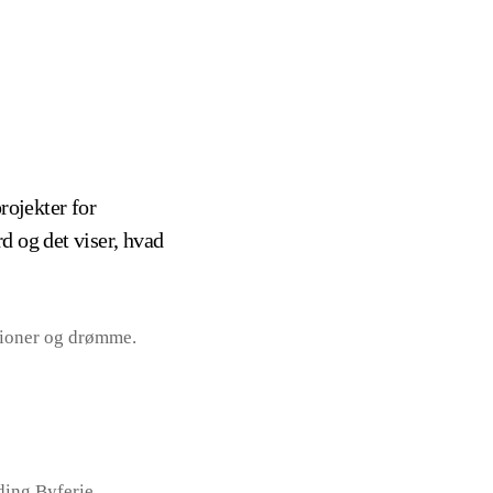
rojekter for
d og det viser, hvad
sioner og drømme.
ding Byferie,