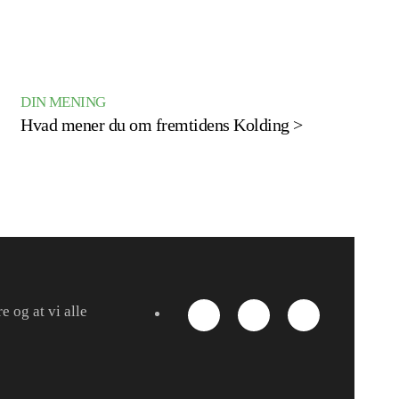
DIN MENING
Hvad mener du om fremtidens Kolding >
H
I
og at vi alle