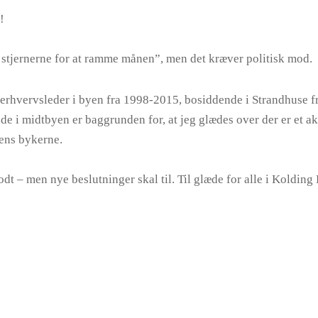
!
r stjernerne for at ramme månen”, men det kræver politisk mod.
8, erhvervsleder i byen fra 1998-2015, bosiddende i Strandhuse 
de i midtbyen er baggrunden for, at jeg glædes over der er et akt
dens bykerne.
dt – men nye beslutninger skal til. Til glæde for alle i Koldi