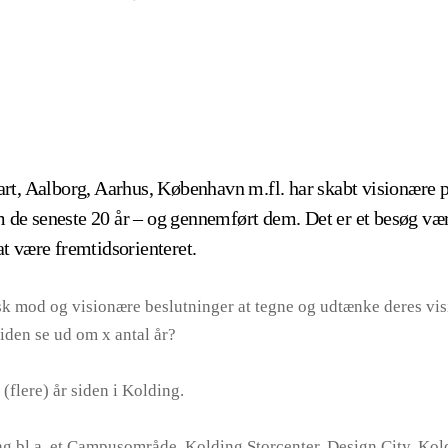
art, Aalborg, Aarhus, København m.fl. har skabt visionære p
de seneste 20 år – og gennemført dem. Det er et besøg vær
at være fremtidsorienteret.
isk mod og visionære beslutninger at tegne og udtænke deres vi
iden se ud om x antal år?
 (flere) år siden i Kolding.
ng bl.a. et Campusområde, Kolding Storcenter, Design City, Kol