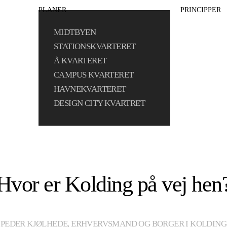
PLANER
PRINCIPPER
MIDTBYEN
STATIONSKVARTERET
Å KVARTERET
CAMPUS KVARTERET
HAVNEKVARTERET
DESIGN CITY KVARTRET
Hvor er Kolding på vej hen
PEDER KJØLHEDE, ERHVERVSMAND OG BORGER I KOLDING